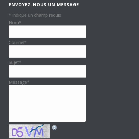
ENVOYEZ-NOUS UN MESSAGE
*
indique un champ requis
Nom
*
Courriel
*
Sujet
*
Message
*