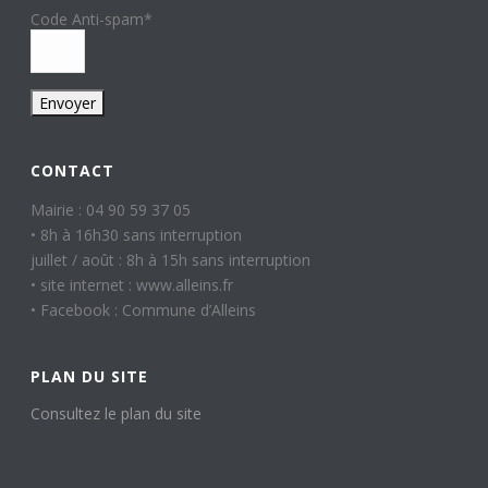
Code Anti-spam
*
CONTACT
Mairie : 04 90 59 37 05
• 8h à 16h30 sans interruption
juillet / août : 8h à 15h sans interruption
• site internet : www.alleins.fr
• Facebook : Commune d’Alleins
PLAN DU SITE
Consultez le plan du site