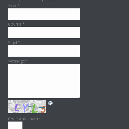
Nom
*
Courriel
*
Sujet
*
Message
*
Code Anti-spam
*