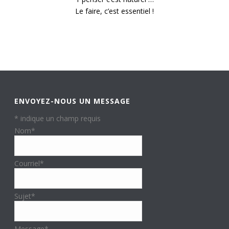
Le faire, c’est essentiel !
ENVOYEZ-NOUS UN MESSAGE
*
indique un champ requis
Nom
*
Courriel
*
Sujet
*
Message
*