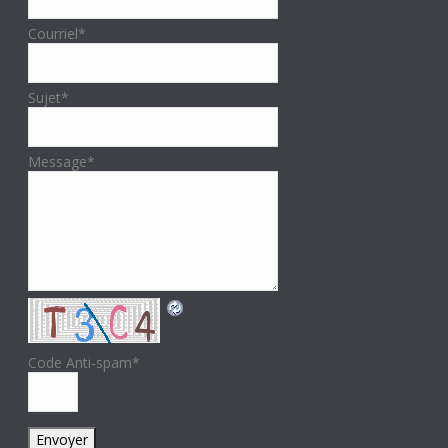
Courriel
*
Sujet
*
Message
*
Code Anti-spam
*