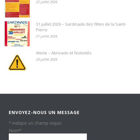
22 juillet 2026
31 juillet 2026 – Sardinade des fêtes de la Saint-
Pierre
21 juillet 2026
Alerte – Abrivado et festivités
20 juillet 2026
ENVOYEZ-NOUS UN MESSAGE
*
indique un champ requis
Nom
*