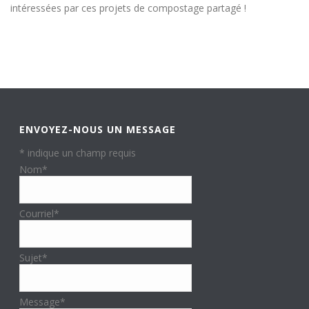
intéressées par ces projets de compostage partagé !
ENVOYEZ-NOUS UN MESSAGE
*
indique un champ requis
Nom
*
Courriel
*
Sujet
*
Message
*