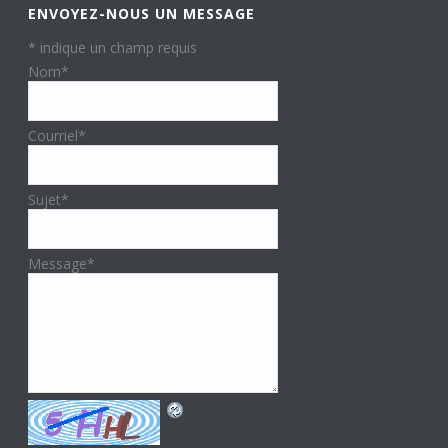
ENVOYEZ-NOUS UN MESSAGE
*
indique un champ requis
Nom
*
Courriel
*
Sujet
*
Message
*