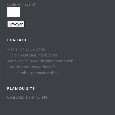
Code Anti-spam
*
CONTACT
Mairie : 04 90 59 37 05
• 8h à 16h30 sans interruption
juillet / août : 8h à 15h sans interruption
• site internet : www.alleins.fr
• Facebook : Commune d’Alleins
PLAN DU SITE
Consultez le plan du site