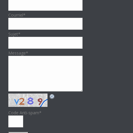
Courriel
*
Sujet
*
Message
*
Code Anti-spam
*