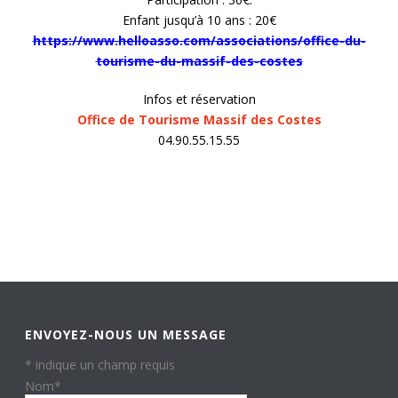
Enfant jusqu’à 10 ans : 20€
https://www.helloasso.com/associations/office-du-
tourisme-du-massif-des-costes
Infos et réservation
Office de Tourisme Massif des Costes
04.90.55.15.55
ENVOYEZ-NOUS UN MESSAGE
*
indique un champ requis
Nom
*