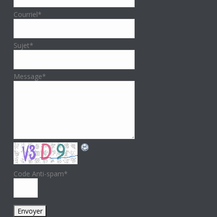
Courriel
*
Sujet
*
Message
*
Code Anti-spam
*