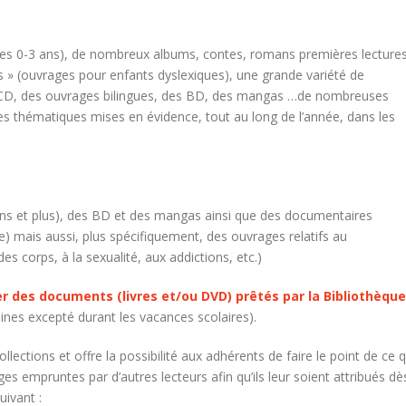
 les 0-3 ans), de nombreux albums, contes, romans premières lecture
 » (ouvrages pour enfants dyslexiques), une grande variété de
 CD, des ouvrages bilingues, des BD, des mangas …de nombreuses
tes thématiques mises en évidence, tout au long de l’année, dans les
ans et plus), des BD et des mangas ainsi que des documentaires
e) mais aussi, plus spécifiquement, des ouvrages relatifs au
des corps, à la sexualité, aux addictions, etc.)
 des documents (livres et/ou DVD) prêtés par la Bibliothèque
nes excepté durant les vacances scolaires).
lections et offre la possibilité aux adhérents de faire le point de ce q
s empruntes par d’autres lecteurs afin qu’ils leur soient attribués dè
suivant :