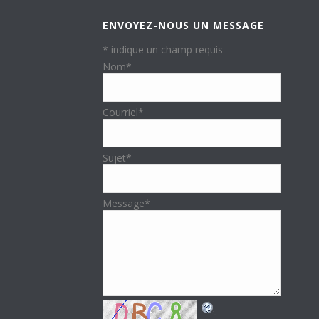
ENVOYEZ-NOUS UN MESSAGE
*
indique un champ requis
Nom
*
Courriel
*
Sujet
*
Message
*