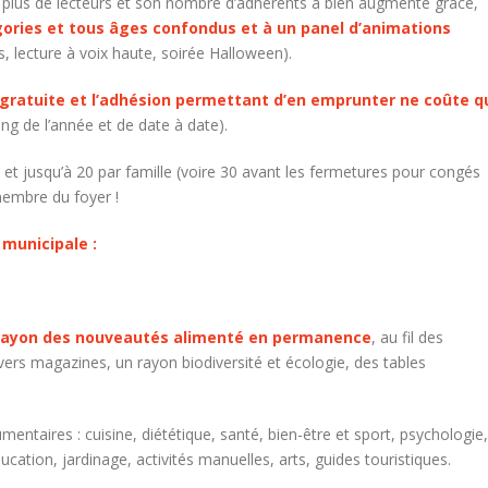
rs plus de lecteurs et son nombre d’adhérents a bien augmenté grâce,
gories et tous âges confondus et à un panel d’animations
s, lecture à voix haute, soirée Halloween).
t gratuite et l’adhésion permettant d’en emprunter ne coûte q
ong de l’année et de date à date).
et jusqu’à 20 par famille (voire 30 avant les fermetures pour congés
embre du foyer !
 municipale :
rayon des nouveautés alimenté en permanence
, au fil des
rs magazines, un rayon biodiversité et écologie, des tables
ntaires : cuisine, diététique, santé, bien-être et sport, psychologie,
ucation, jardinage, activités manuelles, arts, guides touristiques.