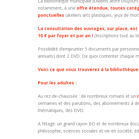
La bibliothèque municipale d’Alleins attire toujou
notamment, à une
offre étendue, toutes caté
ponctuelles
(ateliers arts plastiques, jeux de mot
La consultation des ouvrages, sur place, es
10 € par foyer et par an !
(Inscriptions tout au l
Possibilité d’emprunter 5 documents par personne 
annuels) dont 2 DVD. De quoi contenter chaque m
Voici ce que vous trouverez à la bibliothèque
Pour les adultes :
Au rez-de-chaussée : de nombreux romans et un
semaines et des parutions, des abonnements à dive
thématiques, des DVD.
A l’étage: un grand rayon BD et de nombreux docume
philosophie, sciences sociales et vie en société, éd