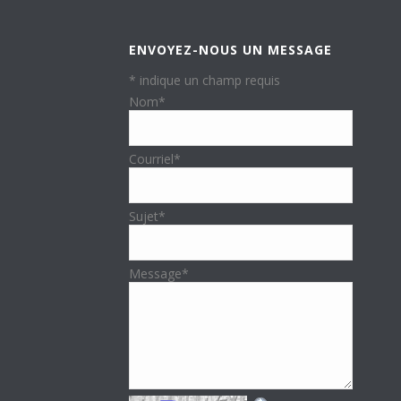
ENVOYEZ-NOUS UN MESSAGE
*
indique un champ requis
Nom
*
Courriel
*
Sujet
*
Message
*