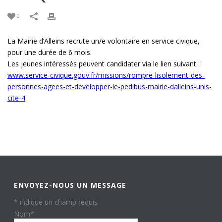
0
La Mairie d’Alleins recrute un/e volontaire en service civique,
pour une durée de 6 mois.
Les jeunes intéressés peuvent candidater via le lien suivant :
www.service-civique.gouv.fr/missions/rompre-lisolement-des-
personnes-agees-et-developper-le-pedibus-mairie-dalleins-unis-
cite-4
ENVOYEZ-NOUS UN MESSAGE
*
indique un champ requis
Nom
*