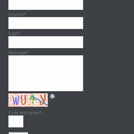
Courriel
*
Sujet
*
Message
*
Code Anti-spam
*