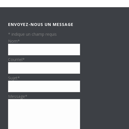
ENVOYEZ-NOUS UN MESSAGE
*
indique un champ requis
Nom
*
Courriel
*
Sujet
*
Message
*