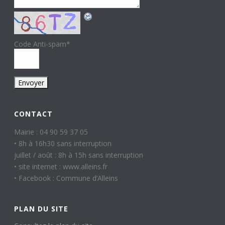
Code Anti-spam
*
CONTACT
Mairie : 04 90 59 37 05
• 8h à 16h30 sans interruption
juillet / août : 8h à 15h sans interruption
• site internet : www.alleins.fr
• Facebook : Commune d’Alleins
PLAN DU SITE