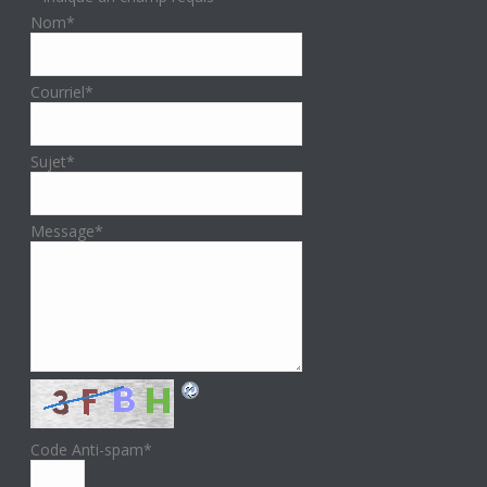
Nom
*
Courriel
*
Sujet
*
Message
*
Code Anti-spam
*