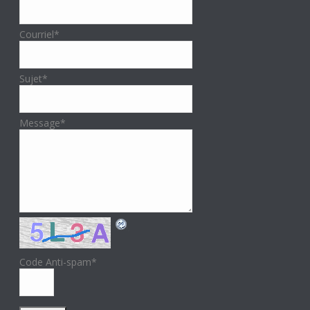
Courriel
*
Sujet
*
Message
*
Code Anti-spam
*