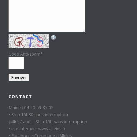
Code Anti-spam
*
CONTACT
Mairie : 04 90 59 37 05
• 8h à 16h30 sans interruption
juillet / août : 8h à 15h sans interruption
• site internet : www.alleins.fr
• Facebook : Commune d’Alleins