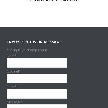
ENVOYEZ-NOUS UN MESSAGE
*
indique un champ requis
Nom
*
Courriel
*
Sujet
*
Message
*