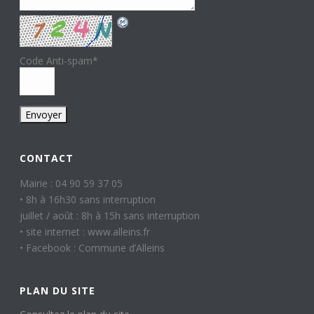
Code Anti-spam
*
CONTACT
Mairie : 04 90 59 37 05
• 8h à 16h30 sans interruption
juillet / août : 8h à 15h sans interruption
• site internet : www.alleins.fr
• Facebook : Commune d’Alleins
PLAN DU SITE