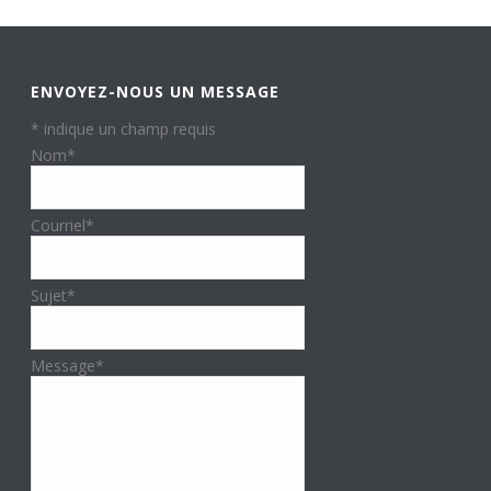
ENVOYEZ-NOUS UN MESSAGE
*
indique un champ requis
Nom
*
Courriel
*
Sujet
*
Message
*