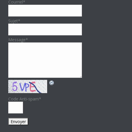
Courriel
*
Sujet
*
Message
*
Code Anti-spam
*