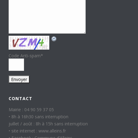
Code Anti-spam
*
CONTACT
Mairie : 04 90 59 37 05
• 8h à 16h30 sans interruption
juillet / août : 8h à 15h sans interruption
• site internet : www.alleins.fr
• Facebook : Commune d’Alleins