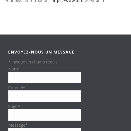
Pour plus d’information :
https://www.afm-telethon.fr
ENVOYEZ-NOUS UN MESSAGE
*
indique un champ requis
Nom
*
Courriel
*
Sujet
*
Message
*