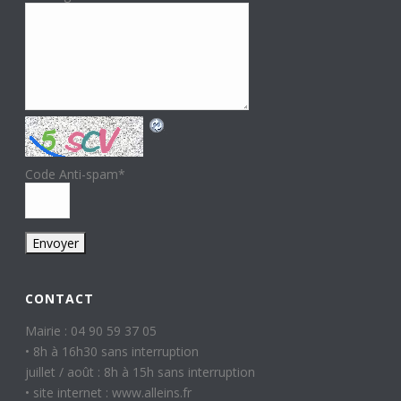
Code Anti-spam
*
CONTACT
Mairie : 04 90 59 37 05
• 8h à 16h30 sans interruption
juillet / août : 8h à 15h sans interruption
• site internet : www.alleins.fr