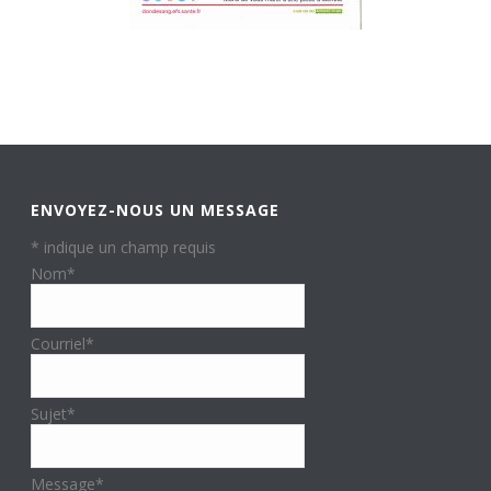
ENVOYEZ-NOUS UN MESSAGE
*
indique un champ requis
Nom
*
Courriel
*
Sujet
*
Message
*