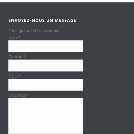
ENVOYEZ-NOUS UN MESSAGE
*
indique un champ requis
Nom
*
Courriel
*
Sujet
*
Message
*