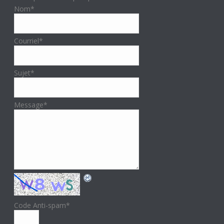
Nom
*
Courriel
*
Sujet
*
Message
*
Code Anti-spam
*