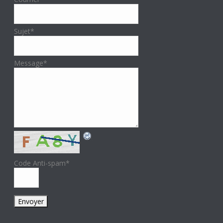
Sujet
*
Message
*
Code Anti-spam
*