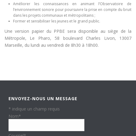
Améliorer les connaissances en animant l’Observatoire de
l’environnement sonore pour poursuivre la prise en compte du bruit
dans les projets communaux et métropolitains ;
Former et sensibiliser les jeunes et le grand public.
Une version papier du PPBE sera disponible au siège de la
Métropole, Le Pharo, 58 boulevard Charles Livon, 13007
Marseille, du lundi au vendredi de 8h30 à 18h00.
ENVOYEZ-NOUS UN MESSAGE
*
indique un champ requis
Nom
*
Courriel
*