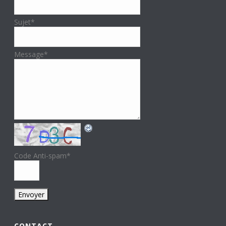
Sujet
*
Message
*
Code Anti-spam
*
CONTACT