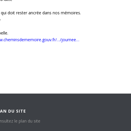
ue qui doit rester ancrée dans nos mémoires.
e
elle.
ww.cheminsdememoire.gouv.fr/…/journee…
AN DU SITE
nsultez le plan du site