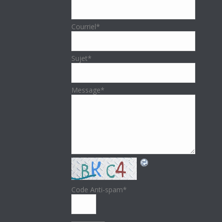
Courriel
*
Sujet
*
Message
*
Code Anti-spam
*