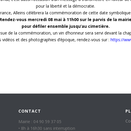
pour la liberté et la démocratie.
 de France, Alleins célébrera la commémoration de cette date symboliq
Rendez-vous mercredi 08 mai à 11h00 sur le parvis de la mairi
pour défiler ensemble jusqu’au cimetière.
issue de la commémoration, un vin d’honneur sera servi devant la chap
es vidéos et des photographies d’époque, rendez-vous sur :
https://w
CONTACT
PL
Co
Mairie : 04 90 59 37 05
• 8h à 16h30 sans interruption