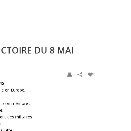
CTOIRE DU 8 MAI
0
45
ale en Europe,
est commémoré :
e.
t des militaires
e.
a lutte