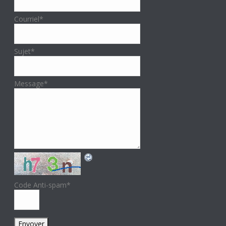
Courriel
*
Sujet
*
Message
*
Code Anti-spam
*