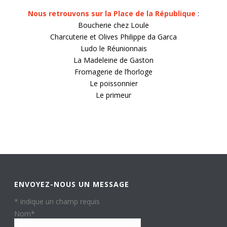
Nous retrouvons sur la Place de la République
:
Boucherie chez Loule
Charcuterie et Olives Philippe da Garca
Ludo le Réunionnais
La Madeleine de Gaston
Fromagerie de l’horloge
Le poissonnier
Le primeur
ENVOYEZ-NOUS UN MESSAGE
*
indique un champ requis
Nom
*