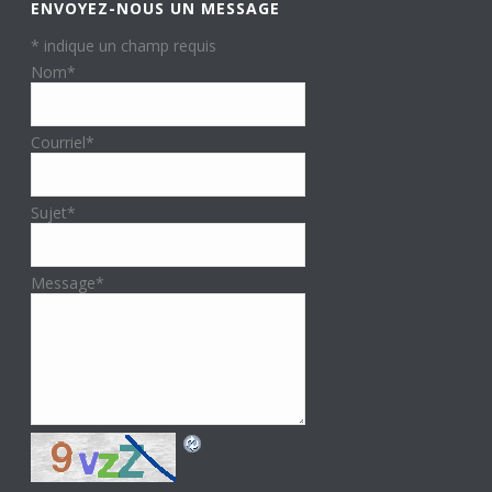
ENVOYEZ-NOUS UN MESSAGE
*
indique un champ requis
Nom
*
Courriel
*
Sujet
*
Message
*