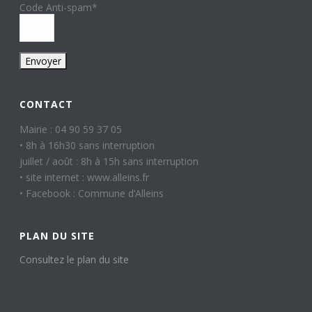
Code Anti-spam
*
CONTACT
Mairie : 04 90 59 37 05
• 8h à 16h30 sans interruption
juillet / août : 8h à 15h sans interruption
• site internet : www.alleins.fr
• Facebook : Commune d’Alleins
PLAN DU SITE
Consultez le plan du site