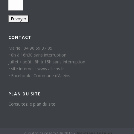
CONTACT
Mairie : 04 90 59 37 05
• 8h à 16h30 sans interruption
juillet / août : 8h à 15h sans interruption
• site internet : www.alleins.fr
• Facebook : Commune d’Alleins
PLAN DU SITE
Consultez le plan du site
Tous droits réservé © 2016 -
Mentions Légales