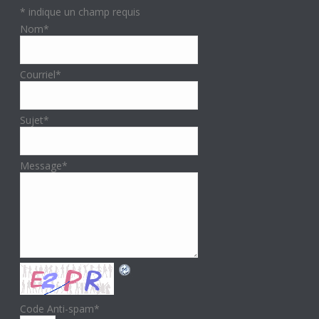
*
indique un champ requis
Nom
*
Courriel
*
Sujet
*
Message
*
Code Anti-spam
*