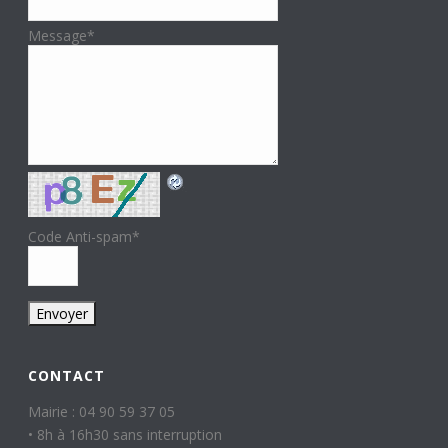
Message
*
Code Anti-spam
*
CONTACT
Mairie : 04 90 59 37 05
• 8h à 16h30 sans interruption