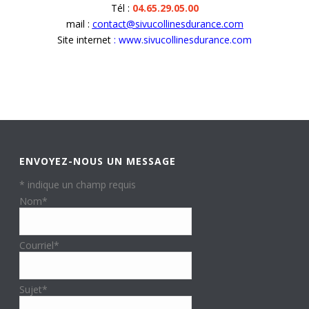
Tél :
04.65.29.05.00
mail :
contact@sivucollinesdurance.com
Site internet
:
www.sivucollinesdurance.com
ENVOYEZ-NOUS UN MESSAGE
*
indique un champ requis
Nom
*
Courriel
*
Sujet
*