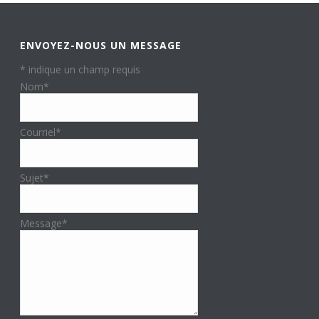
ENVOYEZ-NOUS UN MESSAGE
*
indique un champ requis
Nom
*
Courriel
*
Sujet
*
Message
*