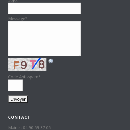
Message
*
Code Anti-spam
*
CONTACT
Mairie : 04 90 59 37 05