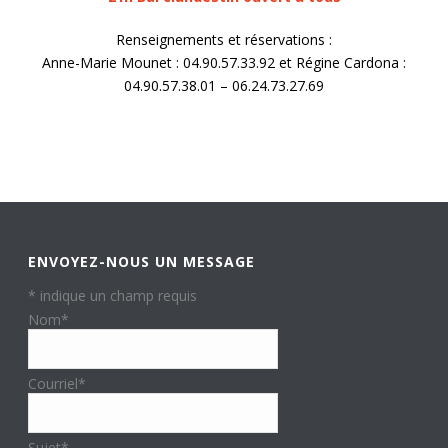
Renseignements et réservations :
Anne-Marie Mounet : 04.90.57.33.92 et Régine Cardona :
04.90.57.38.01 – 06.24.73.27.69
ENVOYEZ-NOUS UN MESSAGE
*
indique un champ requis
Nom
*
Courriel
*
Sujet
*