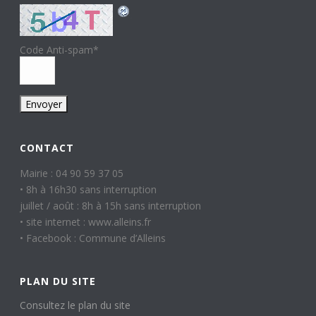
Code Anti-spam
*
CONTACT
Mairie : 04 90 59 37 05
• 8h à 16h30 sans interruption
juillet / août : 8h à 15h sans interruption
• site internet : www.alleins.fr
• Facebook : Commune d’Alleins
PLAN DU SITE
Consultez le plan du site