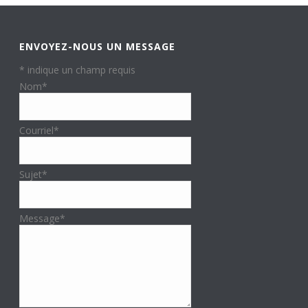
ENVOYEZ-NOUS UN MESSAGE
*
indique un champ requis
Nom
*
Courriel
*
Sujet
*
Message
*