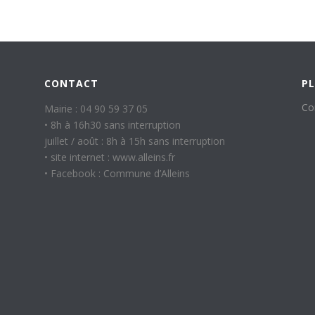
CONTACT
PL
Co
Mairie : 04 90 59 37 05
• 8h à 16h30 sans interruption
juillet / août : 8h à 15h sans interruption
• site internet : www.alleins.fr
• Facebook : Commune d’Alleins