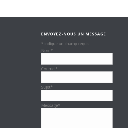
ENVOYEZ-NOUS UN MESSAGE
*
indique un champ requis
Nom
*
Courriel
*
Sujet
*
Message
*