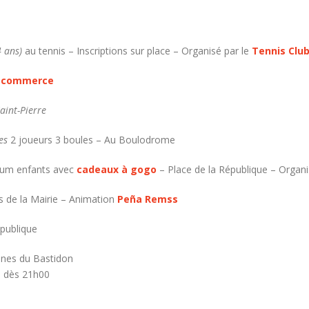
4 ans)
au tennis – Inscriptions sur place – Organisé par le
Tennis Club
u commerce
aint-Pierre
es
2 joueurs 3 boules – Au Boulodrome
oum enfants avec
cadeaux à gogo
– Place de la République – Organ
s de la Mairie – Animation
Peña Remss
épublique
nes du Bastidon
ie dès 21h00