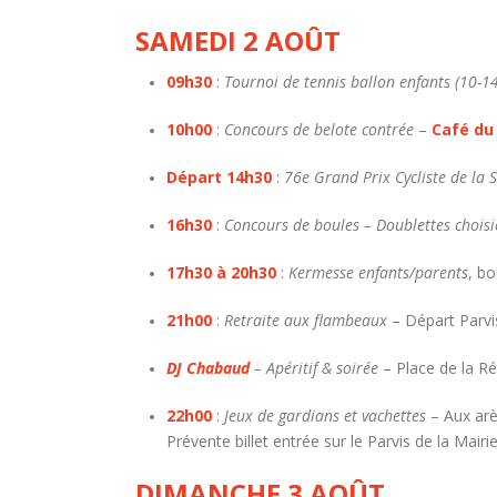
SAMEDI 2 AOÛT
09h30
:
Tournoi de tennis ballon enfants (10-1
10h00
:
Concours de belote contrée
–
Café d
Départ 14h30
:
76e Grand Prix Cycliste de la S
16h30
:
Concours de boules – Doublettes choisi
17h30 à 20h30
:
Kermesse enfants/parents
, b
21h00
:
Retraite aux flambeaux
– Départ Parvi
DJ Chabaud
– Apéritif & soirée
– Place de la R
22h00
:
Jeux de gardians et vachettes
– Aux arè
Prévente billet entrée sur le Parvis de la Mair
DIMANCHE 3 AOÛT