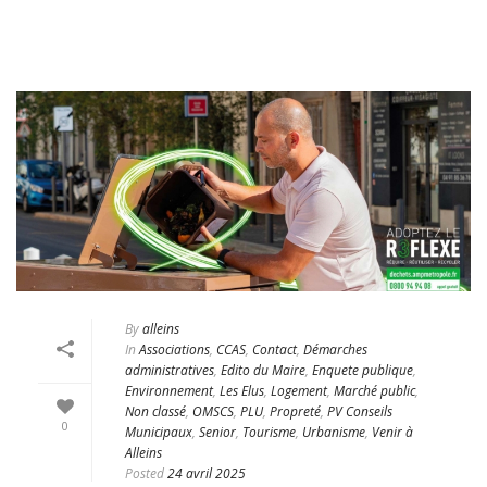
By
alleins
In
Associations
,
CCAS
,
Contact
,
Démarches
administratives
,
Edito du Maire
,
Enquete publique
,
Environnement
,
Les Elus
,
Logement
,
Marché public
,
Non classé
,
OMSCS
,
PLU
,
Propreté
,
PV Conseils
0
Municipaux
,
Senior
,
Tourisme
,
Urbanisme
,
Venir à
Alleins
Posted
24 avril 2025