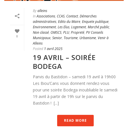
By
alleins
In
Associations
,
CCAS
,
Contact
,
Démarches
administratives
,
Edito du Maire
,
Enquete publique
,
Environnement
,
Les Elus
,
Logement
,
Marché public
,
Non classé
,
OMSCS
,
PLU
,
Propreté
,
PV Conseils
8
Municipaux
,
Senior
,
Tourisme
,
Urbanisme
,
Venir à
Alleins
Posted
1 avril 2025
19 AVRIL – SOIRÉE
BODEGA
Parvis du Bastidon – samedi 19 avril à 19h00
Les Biou’Cans vous donnent rendez-vous
pour une soirée Bodega inoubliable le samedi
19 avril à partir de 19h sur le parvis du
Bastidon ! [...]
READ MORE