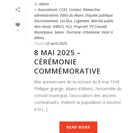
By
alleins
In
Associations
,
CCAS
,
Contact
,
Démarches
administratives
,
Edito du Maire
,
Enquete publique
,
Environnement
,
Les Elus
,
Logement
,
Marché public
,
Non classé
,
OMSCS
,
PLU
,
Propreté
,
PV Conseils
3
Municipaux
,
Senior
,
Tourisme
,
Urbanisme
,
Venir à
Alleins
Posted
25 avril 2025
8 MAI 2025 –
CÉRÉMONIE
COMMÉMORATIVE
80e anniversaire de la victoire du 8 mai 1945
Philippe grange, Maire d’Alleins, l’ensemble du
conseil municipal, l’association des anciens
combattants, Invitent la population à assister
à la [...]
READ MORE