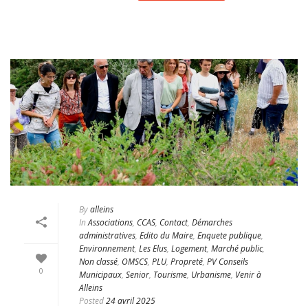
By
alleins
In
Associations
,
CCAS
,
Contact
,
Démarches
administratives
,
Edito du Maire
,
Enquete publique
,
Environnement
,
Les Elus
,
Logement
,
Marché public
,
Non classé
,
OMSCS
,
PLU
,
Propreté
,
PV Conseils
0
Municipaux
,
Senior
,
Tourisme
,
Urbanisme
,
Venir à
Alleins
Posted
24 avril 2025