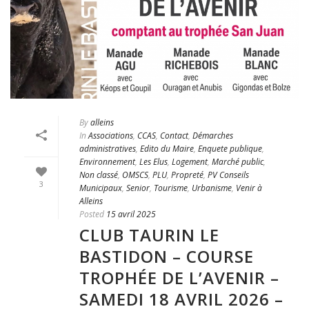
By
alleins
In
Associations
,
CCAS
,
Contact
,
Démarches
administratives
,
Edito du Maire
,
Enquete publique
,
Environnement
,
Les Elus
,
Logement
,
Marché public
,
Non classé
,
OMSCS
,
PLU
,
Propreté
,
PV Conseils
3
Municipaux
,
Senior
,
Tourisme
,
Urbanisme
,
Venir à
Alleins
Posted
15 avril 2025
CLUB TAURIN LE
BASTIDON – COURSE
TROPHÉE DE L’AVENIR –
SAMEDI 18 AVRIL 2026 –