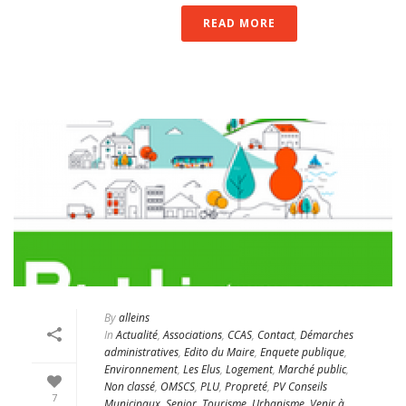
READ MORE
By
alleins
In
Actualité
,
Associations
,
CCAS
,
Contact
,
Démarches
administratives
,
Edito du Maire
,
Enquete publique
,
Environnement
,
Les Elus
,
Logement
,
Marché public
,
Non classé
,
OMSCS
,
PLU
,
Propreté
,
PV Conseils
7
Municipaux
,
Senior
,
Tourisme
,
Urbanisme
,
Venir à