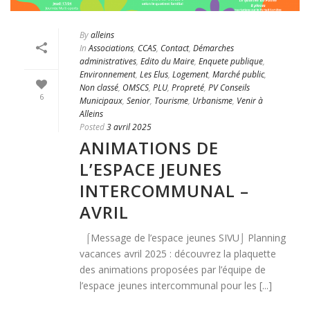
By
alleins
In
Associations
,
CCAS
,
Contact
,
Démarches
administratives
,
Edito du Maire
,
Enquete publique
,
Environnement
,
Les Elus
,
Logement
,
Marché public
,
Non classé
,
OMSCS
,
PLU
,
Propreté
,
PV Conseils
6
Municipaux
,
Senior
,
Tourisme
,
Urbanisme
,
Venir à
Alleins
Posted
3 avril 2025
ANIMATIONS DE
L’ESPACE JEUNES
INTERCOMMUNAL –
AVRIL
⌠Message de l’espace jeunes SIVU⌡ Planning
vacances avril 2025 : découvrez la plaquette
des animations proposées par l’équipe de
l’espace jeunes intercommunal pour les [...]