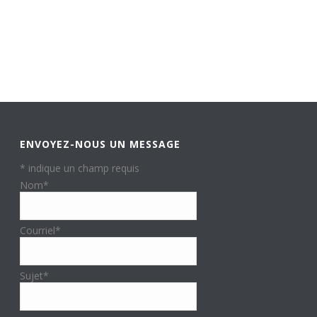
ENVOYEZ-NOUS UN MESSAGE
*
indique un champ requis
Nom
*
Courriel
*
Sujet
*