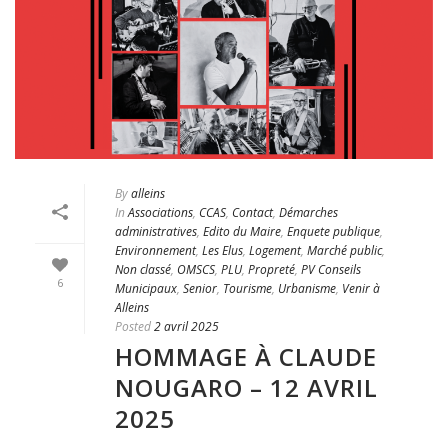
By
alleins
In
Associations
,
CCAS
,
Contact
,
Démarches
administratives
,
Edito du Maire
,
Enquete publique
,
Environnement
,
Les Elus
,
Logement
,
Marché public
,
Non classé
,
OMSCS
,
PLU
,
Propreté
,
PV Conseils
6
Municipaux
,
Senior
,
Tourisme
,
Urbanisme
,
Venir à
Alleins
Posted
2 avril 2025
HOMMAGE À CLAUDE
NOUGARO – 12 AVRIL
2025