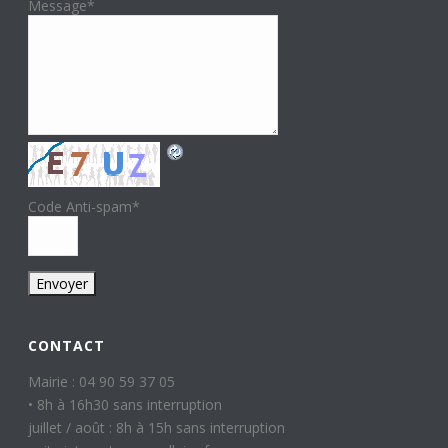
Message
*
Code Anti-spam
*
CONTACT
Mairie : 04 90 59 37 05
• 8h à 16h30 sans interruption
juillet / août : 8h à 15h sans interruption