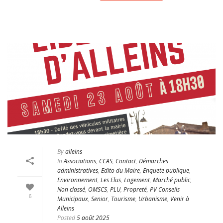
By
alleins
In
Associations
,
CCAS
,
Contact
,
Démarches
administratives
,
Edito du Maire
,
Enquete publique
,
Environnement
,
Les Elus
,
Logement
,
Marché public
,
Non classé
,
OMSCS
,
PLU
,
Propreté
,
PV Conseils
6
Municipaux
,
Senior
,
Tourisme
,
Urbanisme
,
Venir à
Alleins
Posted
5 août 2025