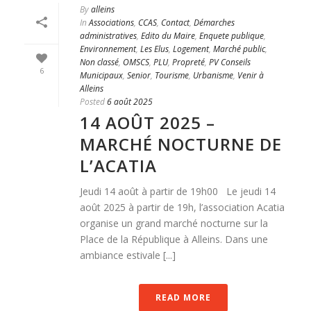
By
alleins
In
Associations
,
CCAS
,
Contact
,
Démarches
administratives
,
Edito du Maire
,
Enquete publique
,
Environnement
,
Les Elus
,
Logement
,
Marché public
,
Non classé
,
OMSCS
,
PLU
,
Propreté
,
PV Conseils
6
Municipaux
,
Senior
,
Tourisme
,
Urbanisme
,
Venir à
Alleins
Posted
6 août 2025
14 AOÛT 2025 –
MARCHÉ NOCTURNE DE
L’ACATIA
Jeudi 14 août à partir de 19h00 Le jeudi 14
août 2025 à partir de 19h, l’association Acatia
organise un grand marché nocturne sur la
Place de la République à Alleins. Dans une
ambiance estivale [...]
READ MORE