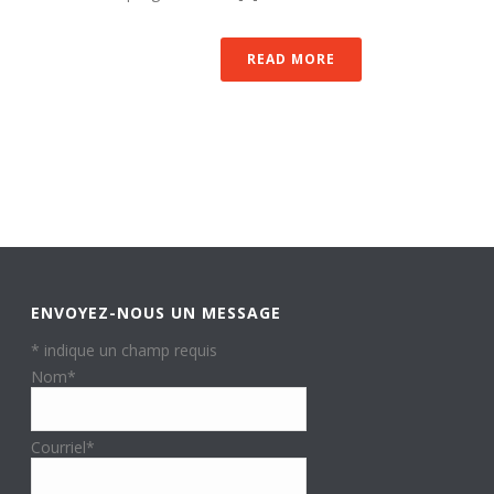
READ MORE
ENVOYEZ-NOUS UN MESSAGE
*
indique un champ requis
Nom
*
Courriel
*