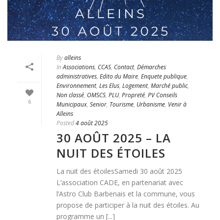
By
alleins
In
Associations
,
CCAS
,
Contact
,
Démarches
administratives
,
Edito du Maire
,
Enquete publique
,
Environnement
,
Les Elus
,
Logement
,
Marché public
,
Non classé
,
OMSCS
,
PLU
,
Propreté
,
PV Conseils
6
Municipaux
,
Senior
,
Tourisme
,
Urbanisme
,
Venir à
Alleins
Posted
4 août 2025
30 AOÛT 2025 – LA
NUIT DES ÉTOILES
La nuit des étoilesSamedi 30 août 2025
L’association CADE, en partenariat avec
l’Astro Club Barbenais et la commune, vous
propose de participer à la nuit des étoiles. Au
programme un [...]