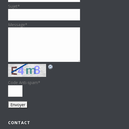
Sujet
*
Message
*
Code Anti-spam
*
CONTACT