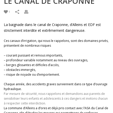
LE CANAL DE CRAPONNE
1
La baignade dans le canal de Craponne, d’Alleins et EDF est
strictement interdite et extrêmement dangereuse.
Ces canaux d’irrigation, qui nous le rappelons, sont des domaines privés,
présentent de nombreux risques
– courant puissant et remous importants,
– profondeur variable notamment au niveau des ouvrages,
– berges glissantes et difficiles d’accès,
– obstacles immergés,
– risque de noyade ou d’emportement.
Chaque année, des accidents graves surviennent dans ce type d’ouvrage
hydraulique.
Par mesure de sécurité, nous rappelons et demandons aux parents de
sensibiliser leurs enfants et adolescents à ces dangers et invitons chacun
à respecter cette interdiction.
La commune d’Alleins a d’ores et déjà pris contact avec l’ASA du Canal de
Craponne afin d’étudier les moyens qui permettrons de renforcer