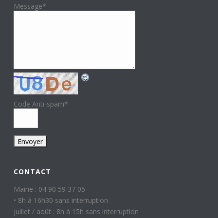
Message
*
Code Anti-spam
*
CONTACT
Mairie : 04 90 59 37 05
• 8h à 16h30 sans interruption
juillet / août : 8h à 15h sans interruption