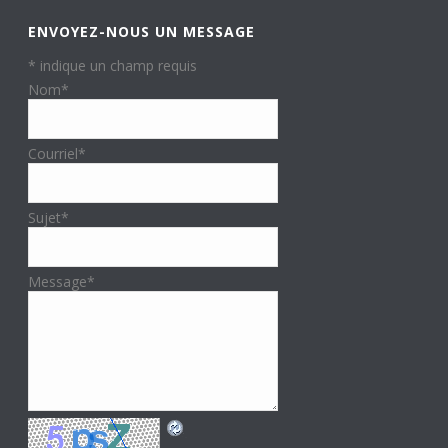
ENVOYEZ-NOUS UN MESSAGE
*
indique un champ requis
Nom
*
Courriel
*
Sujet
*
Message
*