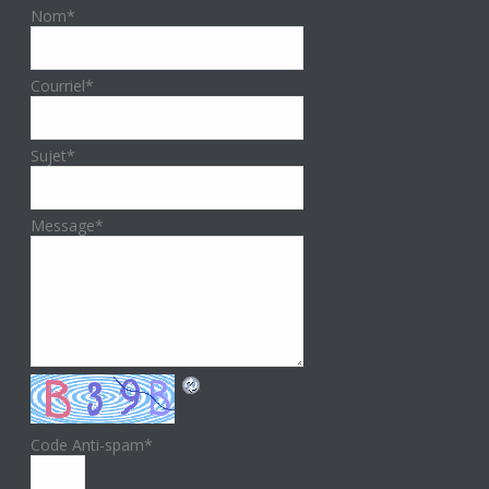
Nom
*
Courriel
*
Sujet
*
Message
*
Code Anti-spam
*