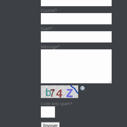
Courriel
*
Sujet
*
Message
*
Code Anti-spam
*