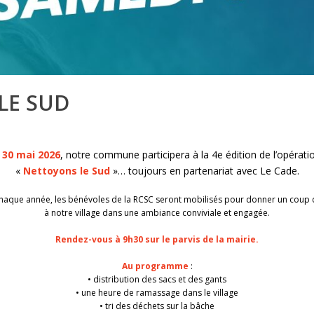
LE SUD
 30 mai 2026
, notre commune participera à la 4e édition de l’opérati
«
Nettoyons le Sud
»… toujours en partenariat avec Le Cade.
que année, les bénévoles de la RCSC seront mobilisés pour donner un coup
à notre village dans une ambiance conviviale et engagée.
Rendez-vous à 9h30 sur le parvis de la mairie.
Au programme
:
• distribution des sacs et des gants
• une heure de ramassage dans le village
• tri des déchets sur la bâche