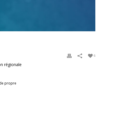
6
on régionale
 de propre