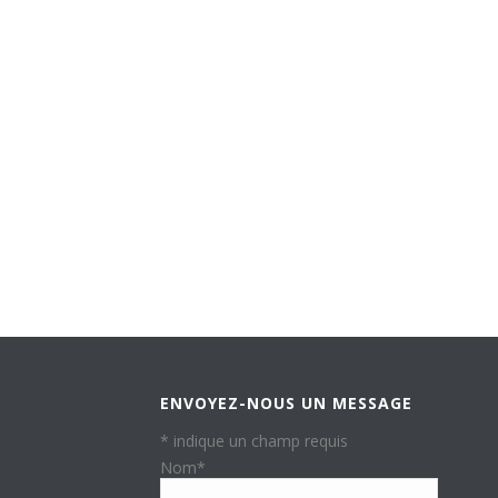
ENVOYEZ-NOUS UN MESSAGE
*
indique un champ requis
Nom
*