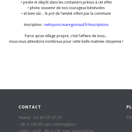
• pesée et dépôt dans les containers prévus à cet effet
• photo souvenir de nos courageux bénévoles
• et bien sûr… le pot de l’amitié offert par la commune
Inscription :
nettoyons.maregionsud.fr/inscriptions
Parce qu’un village propre, c’est l’affaire de tous…
nous vous attendons nombreux pour cette belle matinée citoyenne !
CONTACT
PL
Co
Mairie : 04 90 59 37 05
• 8h à 16h30 sans interruption
juillet / août : 8h à 15h sans interruption