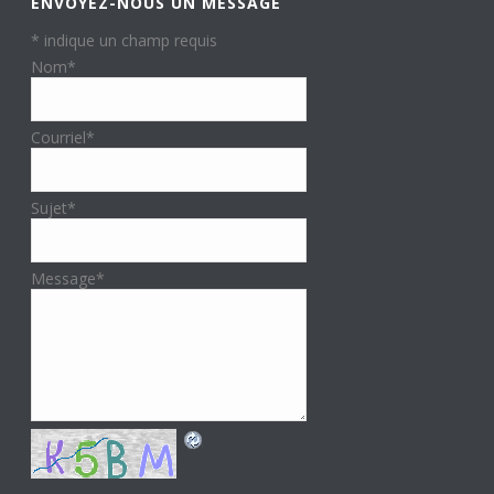
ENVOYEZ-NOUS UN MESSAGE
*
indique un champ requis
Nom
*
Courriel
*
Sujet
*
Message
*