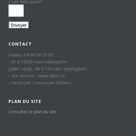
Code Anti-spam
*
CONTACT
Mairie : 04 90 59 37 05
• 8h à 16h30 sans interruption
juillet / août : 8h à 15h sans interruption
• site internet : www.alleins.fr
• Facebook : Commune d’Alleins
PLAN DU SITE
Consultez le plan du site