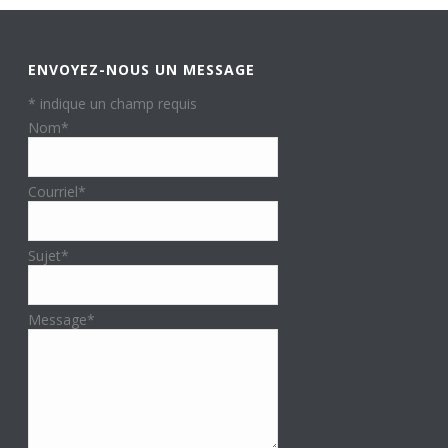
ENVOYEZ-NOUS UN MESSAGE
*
indique un champ requis
Nom
*
Courriel
*
Sujet
*
Message
*