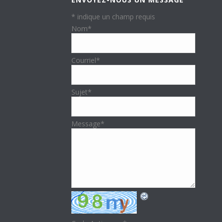
*
indique un champ requis
Nom
*
Courriel
*
Sujet
*
Message
*