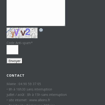
Code Anti-spam
*
CONTACT
Mairie : 04 90 59 37 05
• 8h à 16h30 sans interruption
juillet / août : 8h à 15h sans interruption
• site internet : www.alleins.fr