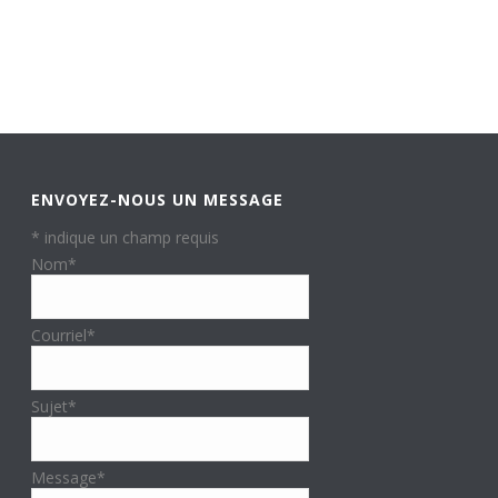
ENVOYEZ-NOUS UN MESSAGE
*
indique un champ requis
Nom
*
Courriel
*
Sujet
*
Message
*