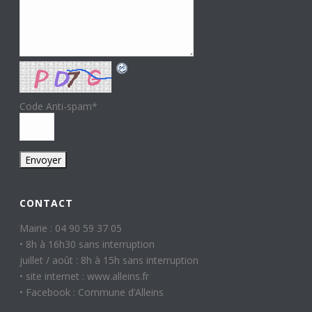
Code Anti-spam
*
CONTACT
Mairie : 04 90 59 37 05
• 8h à 16h30 sans interruption
juillet / août : 8h à 15h sans interruption
• site internet : www.alleins.fr
• Facebook : Commune d’Alleins