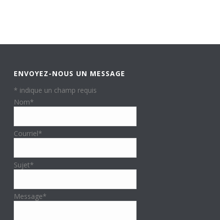
ENVOYEZ-NOUS UN MESSAGE
*
indique un champ requis
Nom
*
Courriel
*
Sujet
*
Message
*