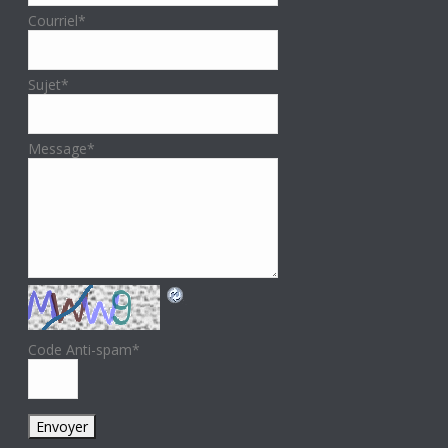
Courriel
*
Sujet
*
Message
*
Code Anti-spam
*