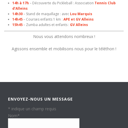
14h à 17h
– Découverte du Pickleball : Association
Tennis Club
d’Alleins
14h30
– Stand de maquillage : avec
Lou Marquis
14h45
– Courses enfants 1 km :
APE et GV Alleins
15h45
– Zumba adultes et enfants :
GV Alleins
Nous vous attendons nombreux !
Agissons ensemble et mobilisons nous pour le téléthon !
ENVOYEZ-NOUS UN MESSAGE
*
indique un champ requis
Nom
*