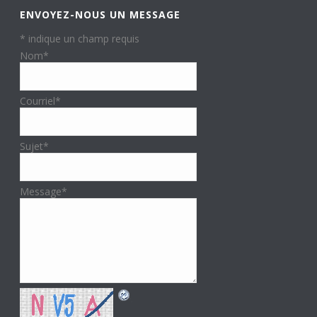
ENVOYEZ-NOUS UN MESSAGE
*
indique un champ requis
Nom
*
Courriel
*
Sujet
*
Message
*