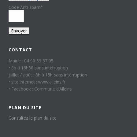
Code Anti-spam
*
CONTACT
Mairie : 04 90 59 37 05
• 8h à 16h30 sans interruption
juillet / août : 8h à 15h sans interruption
• site internet : www.alleins.fr
• Facebook : Commune d’Alleins
PLAN DU SITE
Consultez le plan du site