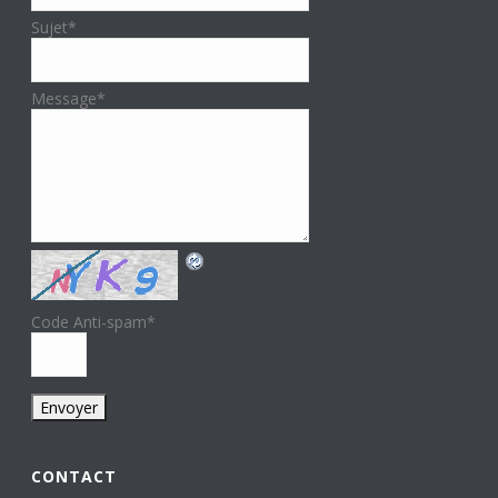
Sujet
*
Message
*
Code Anti-spam
*
CONTACT