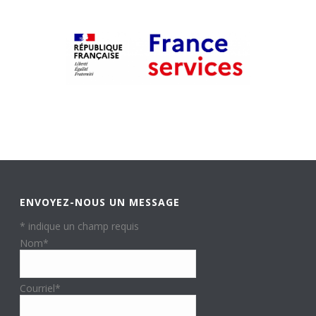
ENVOYEZ-NOUS UN MESSAGE
*
indique un champ requis
Nom
*
Courriel
*